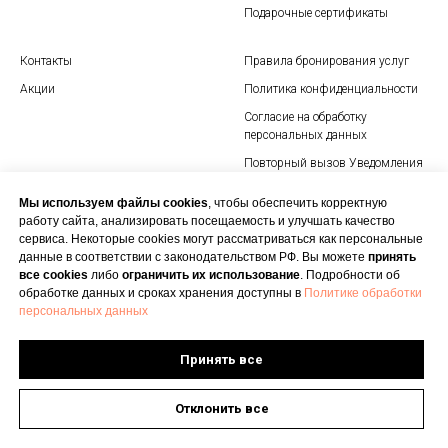
Подарочные сертификаты
Контакты
Правила бронирования услуг
Акции
Политика конфиденциальности
Согласие на обработку
персональных данных
Повторный вызов Уведомления
об использовании cookies
Мы используем файлы cookies
, чтобы обеспечить корректную
работу сайта, анализировать посещаемость и улучшать качество
сервиса. Некоторые cookies могут рассматриваться как персональные
данные в соответствии с законодательством РФ. Вы можете
принять
все cookies
либо
ограничить их использование
. Подробности об
обработке данных и сроках хранения доступны в
Политике обработки
персональных данных
Персональные данные опубликованы на сайте при наличии
Принять все
правовых оснований в соответствии с ч. 1 ст. 6 и ст. 10.1
152-ФЗ. Субъектами установлены запреты на обработку
неограниченным кругом лиц опубликованных персональных
Отклонить все
данных