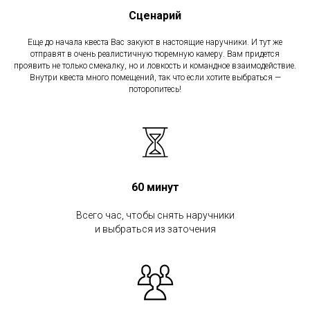
Сценарий
Еще до начала квеста Вас закуют в настоящие наручники. И тут же
отправят в очень реалистичную тюремную камеру. Вам придется
проявить не только смекалку, но и ловкость и командное взаимодействие.
Внутри квеста много помещений, так что если хотите выбраться —
поторопитесь!
60 минут
Всего час, чтобы снять наручники
и выбраться из заточения